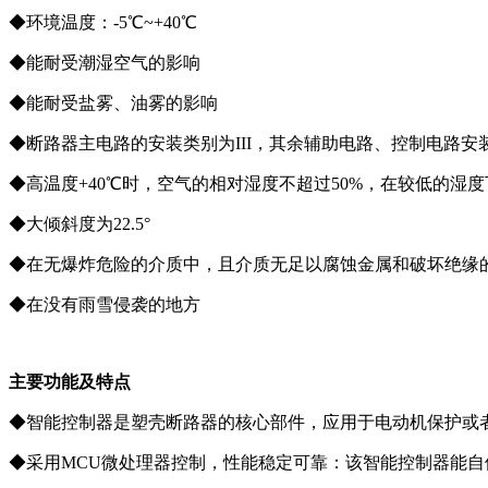
◆环境温度：-5℃~+40℃
◆能耐受潮湿空⽓的影响
◆能耐受盐雾、油雾的影响
◆断路器主电路的安装类别为III，其余辅助电路、控制电路安装
◆⾼温度+40℃时，空⽓的相对湿度不超过50%，在较低的
◆⼤倾斜度为22.5°
◆在⽆爆炸危险的介质中，且介质⽆⾜以腐蚀⾦属和破坏绝缘
◆在没有⾬雪侵袭的地⽅
主要功能及特点
◆智能控制器是塑壳断路器的核心部件，应用于电动机保护或
◆采用MCU微处理器控制，性能稳定可靠：该智能控制器能⾃