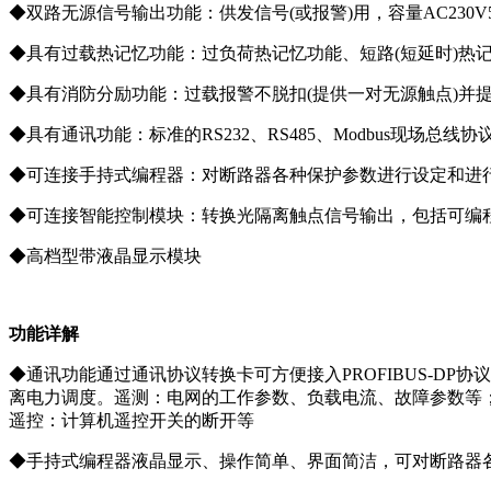
◆双路⽆源信号输出功能：供发信号(或报警)用，容量AC230V
◆具有过载热记忆功能：过负荷热记忆功能、短路(短延时)热
◆具有消防分励功能：过载报警不脱扣(提供⼀对⽆源触点)并
◆具有通讯功能：标准的RS232、RS485、Modbus现场总线协
◆可连接⼿持式编程器：对断路器各种保护参数进⾏设定和进⾏
◆可连接智能控制模块：转换光隔离触点信号输出，包括可编程
◆⾼档型带液晶显⽰模块
功能详解
◆通讯功能通过通讯协议转换卡可⽅便接⼊PROFIBUS-DP
离电⼒调度。遥测：电⽹的工作参数、负载电流、故障参数等
遥控：计算机遥控开关的断开等
◆⼿持式编程器液晶显⽰、操作简单、界⾯简洁，可对断路器