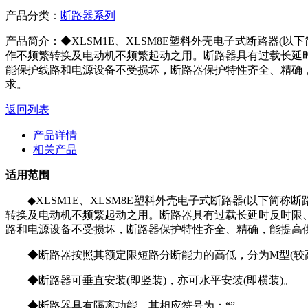
产品分类：
断路器系列
产品简介：
◆XLSM1E、XLSM8E塑料外壳电⼦式断路器(以下
作不频繁转换及电动机不频繁起动之用。断路器具有过载⻓延时
能保护线路和电源设备不受损坏，断路器保护特性⻬全、精确，
求。
返回列表
产品详情
相关产品
适用范围
◆XLSM1E、XLSM8E塑料外壳电⼦式断路器(以下简称断
转换及电动机不频繁起动之用。断路器具有过载⻓延时反时限、
路和电源设备不受损坏，断路器保护特性⻬全、精确，能提⾼供
◆断路器按照其额定限短路分断能⼒的⾼低，分为M型(较
◆断路器可垂直安装(即竖装)，亦可⽔平安装(即横装)。
◆断路器具有隔离功能，其相应符号为：“”。