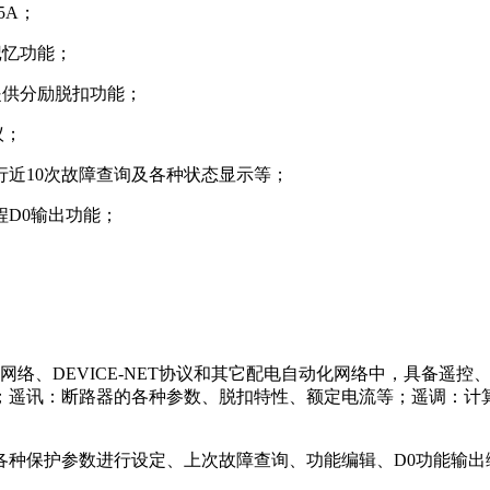
5A；
记忆功能；
提供分励脱扣功能；
议；
近10次故障查询及各种状态显⽰等；
D0输出功能；
协议⽹络、DEVICE-NET协议和其它配电⾃动化⽹络中，具备
；遥讯：断路器的各种参数、脱扣特性、额定电流等；遥调：计
各种保护参数进⾏设定、上次故障查询、功能编辑、D0功能输出