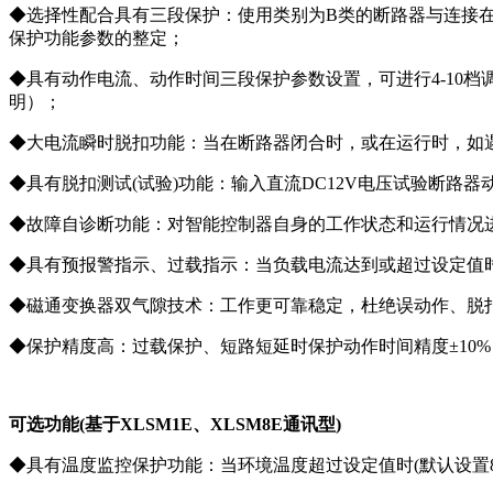
◆选择性配合具有三段保护：使用类别为B类的断路器与连接在
保护功能参数的整定；
◆具有动作电流、动作时间三段保护参数设置，可进⾏4-10
明）；
◆⼤电流瞬时脱扣功能：当在断路器闭合时，或在运⾏时，如遇到
◆具有脱扣测试(试验)功能：输⼊直流DC12V电压试验断路器
◆故障⾃诊断功能：对智能控制器⾃⾝的工作状态和运⾏情况
◆具有预报警指⽰、过载指⽰：当负载电流达到或超过设定值
◆磁通变换器双⽓隙技术：工作更可靠稳定，杜绝误动作、脱
◆保护精度⾼：过载保护、短路短延时保护动作时间精度±10%
可选功能(基于XLSM1E、XLSM8E通讯型)
◆具有温度监控保护功能：当环境温度超过设定值时(默认设置