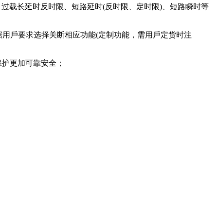
过载⻓延时反时限、短路延时(反时限、定时限)、短路瞬时等
据用⼾要求选择关断相应功能(定制功能，需用⼾定货时注
保护更加可靠安全；