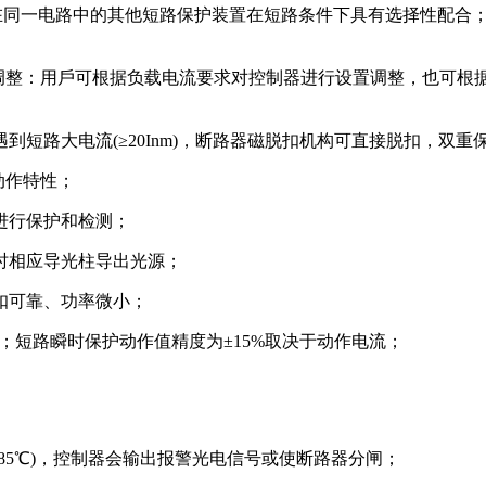
同⼀电路中的其他短路保护装置在短路条件下具有选择性配合；
档调整：用⼾可根据负载电流要求对控制器进⾏设置调整，也可根
短路⼤电流(≥20Inm)，断路器磁脱扣机构可直接脱扣，双重
动作特性；
进⾏保护和检测；
时相应导光柱导出光源；
扣可靠、功率微⼩；
；短路瞬时保护动作值精度为±15%取决于动作电流；
85℃)，控制器会输出报警光电信号或使断路器分闸；